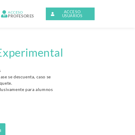
ACCESO
ACCESO
USUARIOS
PROFESORES
Experimental
s
clase se descuenta, caso se
quete.
clusivamente para alumnos
n