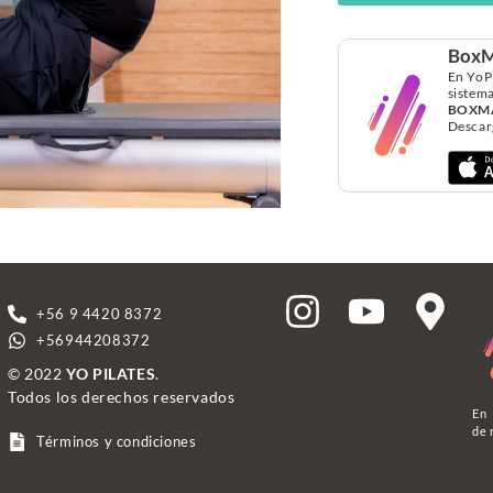
BoxM
En YoP
sistema
BOXM
Descarg
+56 9 4420 8372
+56944208372
© 2022
YO PILATES
.
Todos los derechos reservados
En 
de 
Términos y condiciones